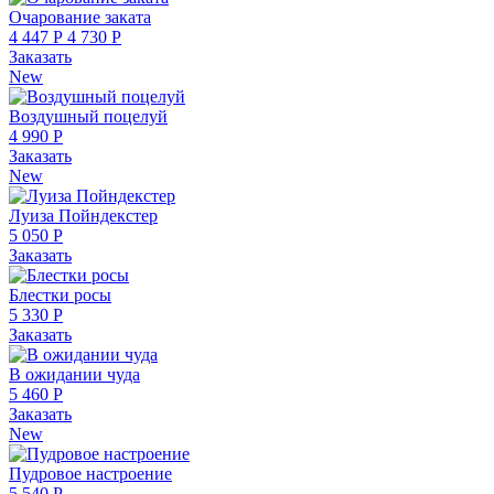
Очарование заката
4 447 Р
4 730 Р
Заказать
New
Воздушный поцелуй
4 990 Р
Заказать
New
Луиза Пойндекстер
5 050 Р
Заказать
Блестки росы
5 330 Р
Заказать
В ожидании чуда
5 460 Р
Заказать
New
Пудровое настроение
5 540 Р