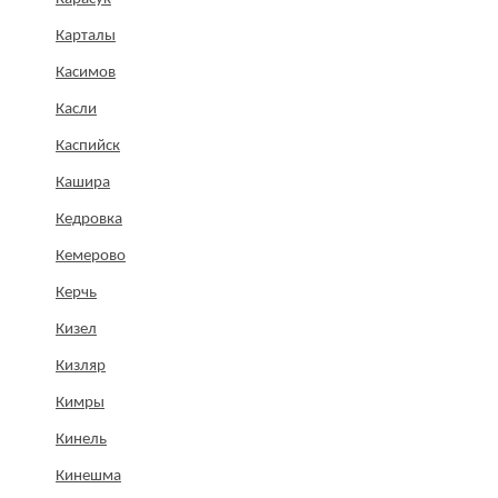
Карталы
Касимов
Касли
Каспийск
Кашира
Кедровка
Кемерово
Керчь
Кизел
Кизляр
Кимры
Кинель
Кинешма