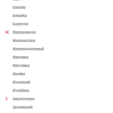
Елизово
Енисейск
Ессентуки
Ж
Железноводск
Железногорск
Железнодорожный
Жердевка
Жигулёвск
Жилёво
Жуковский
Жулебино
З
Заводоуковск
Загорянский