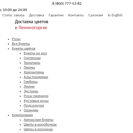
8 (800) 777-53-82
с 10:00 до 24:00
Обратный звонок
Статус заказа
Доставка
Гарантии
Контакты
Салонам
In English
Доставка цветов
в Лениногорске
Розы
Все букеты
Букеты цветов
Букеты из роз
Гортензии
Тюльпаны
Пионы
Хризантемы
Альстромерии
Герберы
Лилии
Эустомы
Розы премиум
Кустовые розы
Подсолнухи
Орхидеи
Композиции
Авторские букеты
Цветы в коробочках
Цветы в корзинах