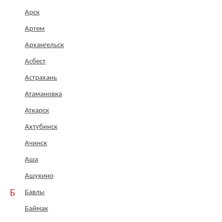
Арск
Артем
Архангельск
Асбест
Астрахань
Атамановка
Аткарск
Ахтубинск
Ачинск
Аша
Ашукино
Б
Бавлы
Баймак