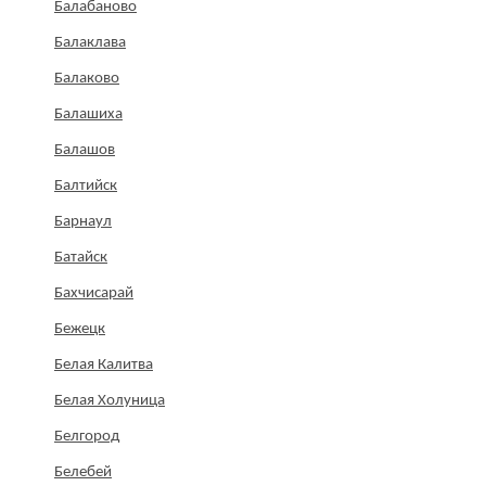
Балабаново
Балаклава
Балаково
Балашиха
Балашов
Балтийск
Барнаул
Батайск
Бахчисарай
Бежецк
Белая Калитва
Белая Холуница
Белгород
Белебей