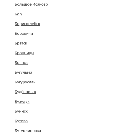
Большое Исаково
Бор
Борисоглебск
Боровичи
Братск
Бронницы
Брянск
Бугульма
Бугуруслан
Будённовск
Бузулук
Буинск
Бутово
Бутурлиновка