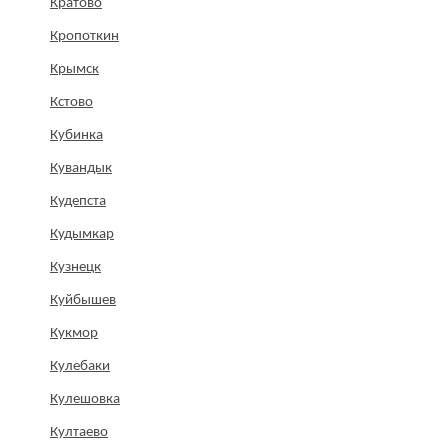
Кратово
Кропоткин
Крымск
Кстово
Кубинка
Кувандык
Кудепста
Кудымкар
Кузнецк
Куйбышев
Кукмор
Кулебаки
Кулешовка
Култаево