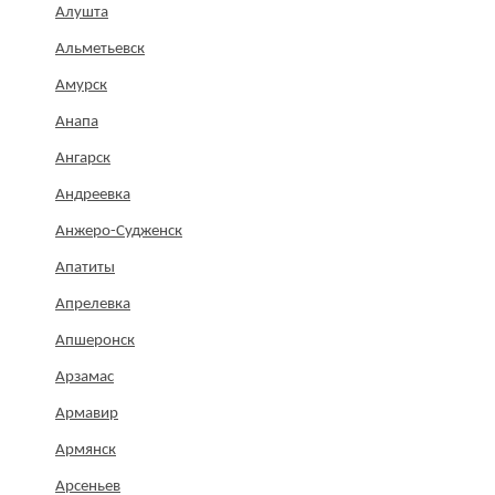
Алушта
Альметьевск
Амурск
Анапа
Ангарск
Андреевка
Анжеро-Судженск
Апатиты
Апрелевка
Апшеронск
Арзамас
Армавир
Армянск
Арсеньев