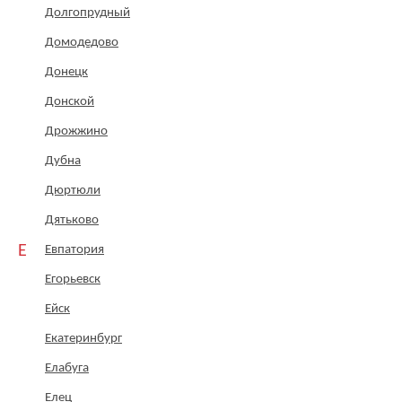
Долгопрудный
Домодедово
Донецк
Донской
Дрожжино
Дубна
Дюртюли
Дятьково
Е
Евпатория
Егорьевск
Ейск
Екатеринбург
Елабуга
Елец