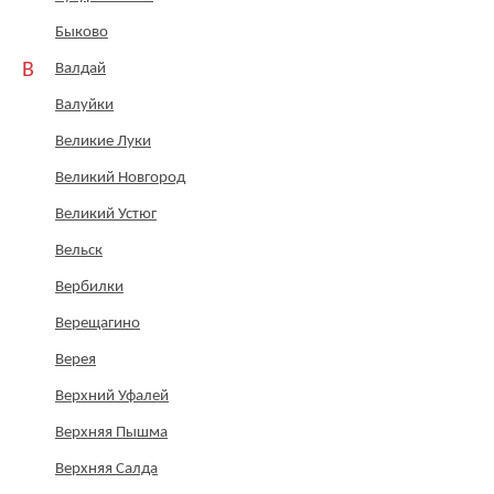
Быково
В
Валдай
Валуйки
Великие Луки
Великий Новгород
Великий Устюг
Вельск
Вербилки
Верещагино
Верея
Верхний Уфалей
Верхняя Пышма
Верхняя Салда