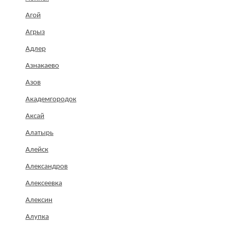
Агой
Агрыз
Адлер
Азнакаево
Азов
Академгородок
Аксай
Алатырь
Алейск
Александров
Алексеевка
Алексин
Алупка