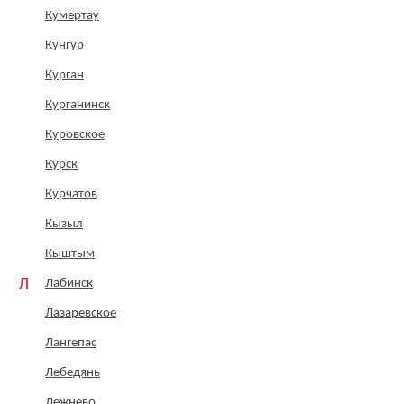
Кумертау
Кунгур
Курган
Курганинск
Куровское
Курск
Курчатов
Кызыл
Кыштым
Л
Лабинск
Лазаревское
Лангепас
Лебедянь
Лежнево