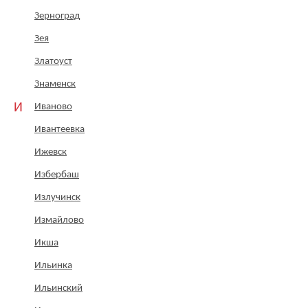
Зерноград
Зея
Златоуст
Знаменск
И
Иваново
Ивантеевка
Ижевск
Избербаш
Излучинск
Измайлово
Икша
Ильинка
Ильинский