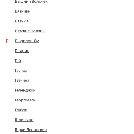
Вышний Волочёк
Вязники
Вязьма
Вятские Поляны
Г
Гаврилов-Ям
Гагарин
Гай
Гаспра
Гатчина
Геленджик
Георгиевск
Глазов
Голицыно
Горки Ленинские