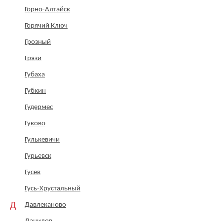
Горно-Алтайск
Горячий Ключ
Грозный
Грязи
Губаха
Губкин
Гудермес
Гуково
Гулькевичи
Гурьевск
Гусев
Гусь-Хрустальный
Д
Давлеканово