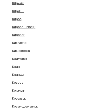
Киржач
Кириши
Киров
Кирово-Чепецк
Кировск
Киселёвск
Кисловодск
Климовск
Клин
Клинцы
Ковров
Когалым
Козельск
Козьмодемьянск