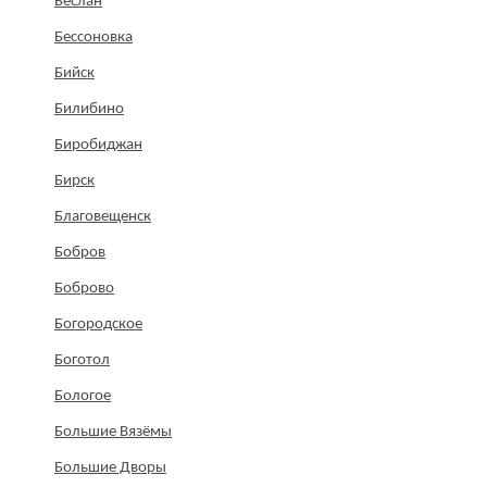
Беслан
Бессоновка
Бийск
Билибино
Биробиджан
Бирск
Благовещенск
Бобров
Боброво
Богородское
Боготол
Бологое
Большие Вязёмы
Большие Дворы