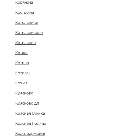
Коряжма
Кострома
Котельники
Котельниково
Котельнич
Котлас
Котово
Котовск
Кохма
Красково
Красково дп
Красная Глинка
Красная Поляна
Красноармейск