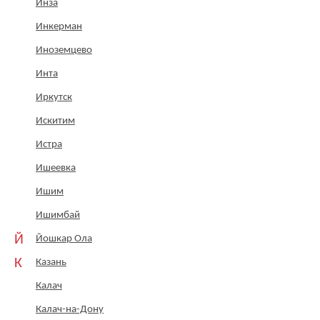
Инза
Инкерман
Иноземцево
Инта
Иркутск
Искитим
Истра
Ишеевка
Ишим
Ишимбай
Й
Йошкар Ола
К
Казань
Калач
Калач-на-Дону