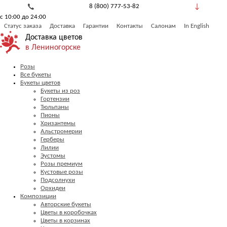
8 (800) 777-53-82
с 10:00 до 24:00
Обратный звонок
Статус заказа
Доставка
Гарантии
Контакты
Салонам
In English
Доставка цветов
в Лениногорске
Розы
Все букеты
Букеты цветов
Букеты из роз
Гортензии
Тюльпаны
Пионы
Хризантемы
Альстромерии
Герберы
Лилии
Эустомы
Розы премиум
Кустовые розы
Подсолнухи
Орхидеи
Композиции
Авторские букеты
Цветы в коробочках
Цветы в корзинах