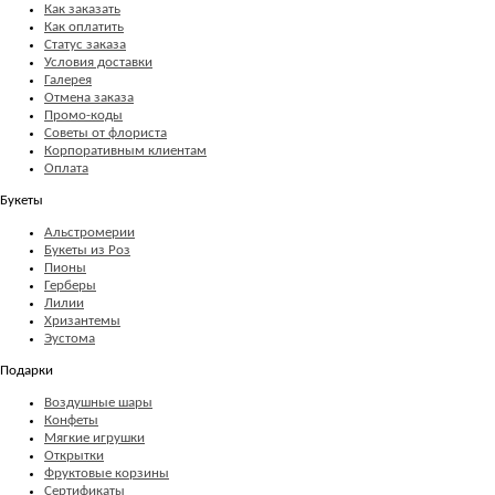
Как заказать
Как оплатить
Статус заказа
Условия доставки
Галерея
Отмена заказа
Промо-коды
Советы от флориста
Корпоративным клиентам
Оплата
Букеты
Альстромерии
Букеты из Роз
Пионы
Герберы
Лилии
Хризантемы
Эустома
Подарки
Воздушные шары
Конфеты
Мягкие игрушки
Открытки
Фруктовые корзины
Сертификаты