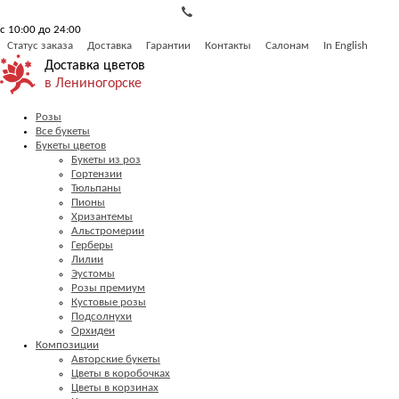
с 10:00 до 24:00
Статус заказа
Доставка
Гарантии
Контакты
Салонам
In English
Доставка цветов
в Лениногорске
Розы
Все букеты
Букеты цветов
Букеты из роз
Гортензии
Тюльпаны
Пионы
Хризантемы
Альстромерии
Герберы
Лилии
Эустомы
Розы премиум
Кустовые розы
Подсолнухи
Орхидеи
Композиции
Авторские букеты
Цветы в коробочках
Цветы в корзинах