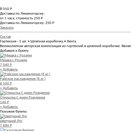
8 010
Р
Доставка по Лениногорску:
от 1 часа, стоимость 250 Р
Доставка по Лениногорску: 250 Р
Заказать
Состав
Гортензия - 5 шт. • Шляпная коробочка • Лента
Великолепная авторская композиция из гортензий в шляпной коробочке. Являет
Добавьте к букету
Мишка с Розами
7 040 Р
+ Добавить
Райское наслаждение (6 кг.)
6 500 Р
+ Добавить
Открытка С днем Рождения
140 Р
+ Добавить
Похожие букеты
Цветущий Луг
7 680 Р