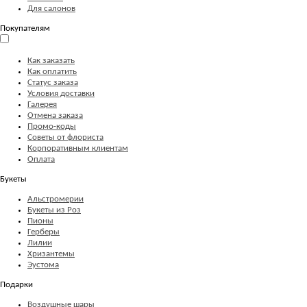
Для салонов
Покупателям
Как заказать
Как оплатить
Статус заказа
Условия доставки
Галерея
Отмена заказа
Промо-коды
Советы от флориста
Корпоративным клиентам
Оплата
Букеты
Альстромерии
Букеты из Роз
Пионы
Герберы
Лилии
Хризантемы
Эустома
Подарки
Воздушные шары