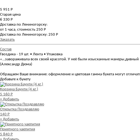
5 951
Р
Старая цена
6 330 Р
Доставка по Лениногорску:
от 1 часа, стоимость 250 Р
Доставка по Лениногорску: 250 Р
Заказать
Состав
Гвоздика - 19 шт. • Лента • Упаковка
«...завораживала всех своей красотой. У неё были изысканные манеры,дивный в
(Александр Дюма)
Обращаем Ваше внимание: оформление и цветовая гамма букета могут отличатьс
Добавьте к букету
Корзина Баунти (4 кг.)
5 160 Р
+ Добавить
Открытка Поздравляю
140 Р
+ Добавить
Приятного чаепития
5 840 Р
+ Добавить