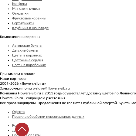
Конфеты
Мягкие игрушки
Открытки
Фруктовые корзины
Сертификаты
Клубника в шоколаде
Композиции и корзины
Авторские букеты
Детские букеты
Цветы в корзинах
Цветочные сердца
Цветы в коробочках
Принимаем к оплате
Наши партнеры:
2009–2026 «
flowers-sib.ru
»
Электронная почта
welove@flowers-sib.ru
Компания Flowers-Sib.ru с 2011 года осуществляет доставку цветов по Лениног
Flowers-Sib.ru - сокращаем расстояния.
Все права защищены. Предложения не являются публичной офертой. Букеты мог
Оферта
Правила обработки персональных данных
Контакты
Доставка
Способы оплаты