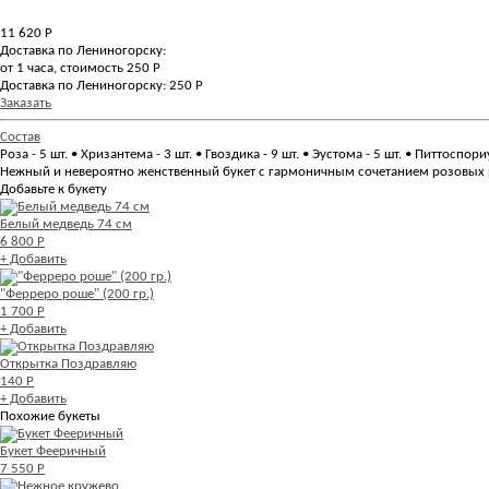
11 620
Р
Доставка по Лениногорску:
от 1 часа, стоимость 250 Р
Доставка по Лениногорску: 250 Р
Заказать
Состав
Роза - 5 шт. • Хризантема - 3 шт. • Гвоздика - 9 шт. • Эустома - 5 шт. • Питтоспори
Нежный и невероятно женственный букет с гармоничным сочетанием розовых ро
Добавьте к букету
Белый медведь 74 см
6 800 Р
+ Добавить
"Ферреро роше" (200 гр.)
1 700 Р
+ Добавить
Открытка Поздравляю
140 Р
+ Добавить
Похожие букеты
Букет Фееричный
7 550 Р