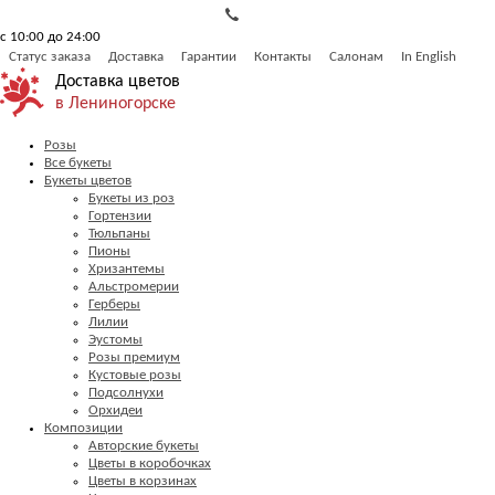
с 10:00 до 24:00
Статус заказа
Доставка
Гарантии
Контакты
Салонам
In English
Доставка цветов
в Лениногорске
Розы
Все букеты
Букеты цветов
Букеты из роз
Гортензии
Тюльпаны
Пионы
Хризантемы
Альстромерии
Герберы
Лилии
Эустомы
Розы премиум
Кустовые розы
Подсолнухи
Орхидеи
Композиции
Авторские букеты
Цветы в коробочках
Цветы в корзинах