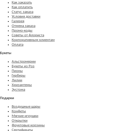
Как заказать
Как оплатить
Статус заказа
Условия доставки
Галерея
Отмена заказа
Промо-коды
Советы от флориста
Корпоративным клиентам
Оплата
Букеты
Альстромерии
Букеты из Роз
Пионы
Герберы
Лилии
Хризантемы
Эустома
Подарки
Воздушные шары
Конфеты
Мягкие игрушки
Открытки
Фруктовые корзины
Сертификаты