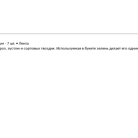
ум - 7 шт. • Лента
з, эустом и сортовых гвоздик. Используемая в букете зелень делает его одни