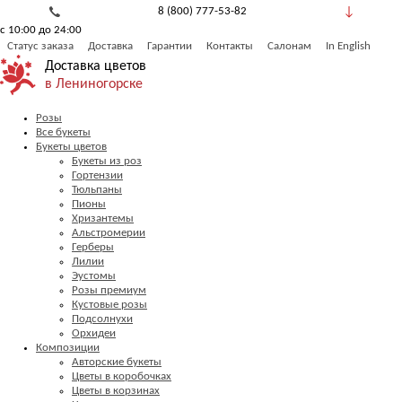
8 (800) 777-53-82
с 10:00 до 24:00
Обратный звонок
Статус заказа
Доставка
Гарантии
Контакты
Салонам
In English
Доставка цветов
в Лениногорске
Розы
Все букеты
Букеты цветов
Букеты из роз
Гортензии
Тюльпаны
Пионы
Хризантемы
Альстромерии
Герберы
Лилии
Эустомы
Розы премиум
Кустовые розы
Подсолнухи
Орхидеи
Композиции
Авторские букеты
Цветы в коробочках
Цветы в корзинах