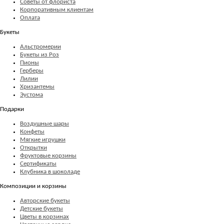
Советы от флориста
Корпоративным клиентам
Оплата
Букеты
Альстромерии
Букеты из Роз
Пионы
Герберы
Лилии
Хризантемы
Эустома
Подарки
Воздушные шары
Конфеты
Мягкие игрушки
Открытки
Фруктовые корзины
Сертификаты
Клубника в шоколаде
Композиции и корзины
Авторские букеты
Детские букеты
Цветы в корзинах