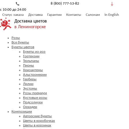
8 (800) 777-53-82
с 10:00 до 24:00
Обратный звонок
Статус заказа
Доставка
Гарантии
Контакты
Салонам
In English
Доставка цветов
в Лениногорске
Розы
Все букеты
Букеты цветов
Букеты из роз
Гортензии
Тюльпаны
Пионы
Хризантемы
Альстромерии
Герберы
Лилии
Эустомы
Розы премиум
Кустовые розы
Подсолнухи
Орхидеи
Композиции
Авторские букеты
Цветы в коробочках
Цветы в корзинах