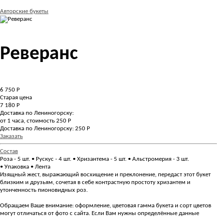
Авторские букеты
Реверанс
6 750
Р
Старая цена
7 180 Р
Доставка по Лениногорску:
от 1 часа, стоимость 250 Р
Доставка по Лениногорску: 250 Р
Заказать
Состав
Роза - 5 шт. • Рускус - 4 шт. • Хризантема - 5 шт. • Альстромерия - 3 шт.
• Упаковка • Лента
Изящный жест, выражающий восхищение и преклонение, передаст этот букет
близким и друзьям, сочетая в себе контрастную простоту хризантем и
утонченность пионовидных роз.
Обращаем Ваше внимание: оформление, цветовая гамма букета и сорт цветов
могут отличаться от фото с сайта. Если Вам нужны определённые данные