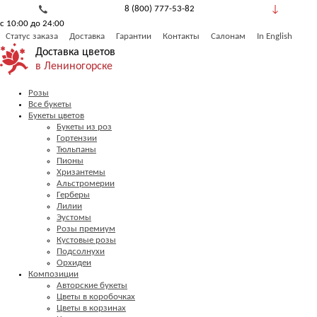
8 (800) 777-53-82
с 10:00 до 24:00
Обратный звонок
Статус заказа
Доставка
Гарантии
Контакты
Салонам
In English
Доставка цветов
в Лениногорске
Розы
Все букеты
Букеты цветов
Букеты из роз
Гортензии
Тюльпаны
Пионы
Хризантемы
Альстромерии
Герберы
Лилии
Эустомы
Розы премиум
Кустовые розы
Подсолнухи
Орхидеи
Композиции
Авторские букеты
Цветы в коробочках
Цветы в корзинах