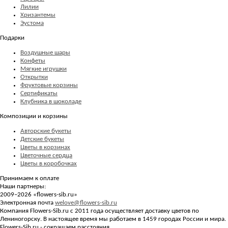
Лилии
Хризантемы
Эустома
Подарки
Воздушные шары
Конфеты
Мягкие игрушки
Открытки
Фруктовые корзины
Сертификаты
Клубника в шоколаде
Композиции и корзины
Авторские букеты
Детские букеты
Цветы в корзинах
Цветочные сердца
Цветы в коробочках
Принимаем к оплате
Наши партнеры:
2009–2026 «
flowers-sib.ru
»
Электронная почта
welove@flowers-sib.ru
Компания Flowers-Sib.ru с 2011 года осуществляет доставку цветов по
Лениногорску. В настоящее время мы работаем в 1459 городах России и мира.
Flowers-Sib.ru - сокращаем расстояния.