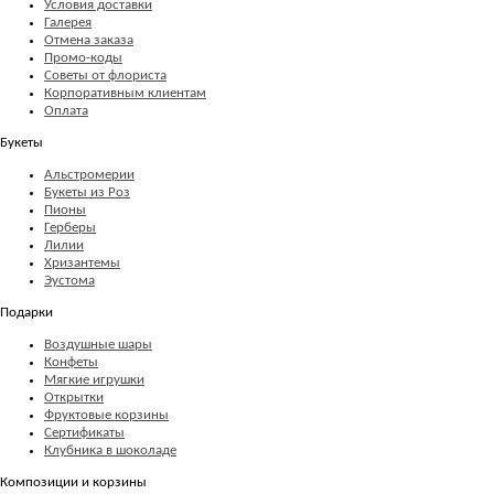
Условия доставки
Галерея
Отмена заказа
Промо-коды
Советы от флориста
Корпоративным клиентам
Оплата
Букеты
Альстромерии
Букеты из Роз
Пионы
Герберы
Лилии
Хризантемы
Эустома
Подарки
Воздушные шары
Конфеты
Мягкие игрушки
Открытки
Фруктовые корзины
Сертификаты
Клубника в шоколаде
Композиции и корзины