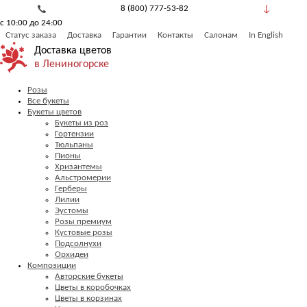
8 (800) 777-53-82
с 10:00 до 24:00
Обратный звонок
Статус заказа
Доставка
Гарантии
Контакты
Салонам
In English
Доставка цветов
в Лениногорске
Розы
Все букеты
Букеты цветов
Букеты из роз
Гортензии
Тюльпаны
Пионы
Хризантемы
Альстромерии
Герберы
Лилии
Эустомы
Розы премиум
Кустовые розы
Подсолнухи
Орхидеи
Композиции
Авторские букеты
Цветы в коробочках
Цветы в корзинах