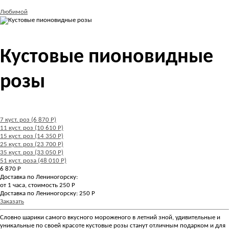
Любимой
Кустовые пионовидные
розы
7 куст. роз (6 870 Р)
11 куст. роз (10 610 Р)
15 куст. роз (14 350 Р)
25 куст. роз (23 700 Р)
35 куст. роз (33 050 Р)
51 куст. роза (48 010 Р)
6 870
Р
Доставка по Лениногорску:
от 1 часа, стоимость 250 Р
Доставка по Лениногорску: 250 Р
Заказать
Словно шарики самого вкусного мороженого в летний зной, удивительные и
уникальные по своей красоте кустовые розы станут отличным подарком и для